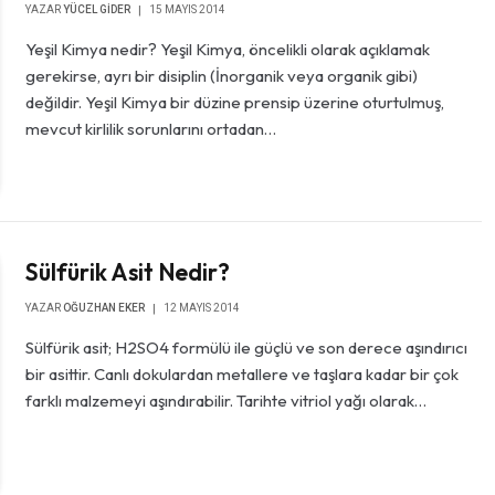
YAZAR
YÜCEL GIDER
15 MAYIS 2014
Yeşil Kimya nedir? Yeşil Kimya, öncelikli olarak açıklamak
gerekirse, ayrı bir disiplin (İnorganik veya organik gibi)
değildir. Yeşil Kimya bir düzine prensip üzerine oturtulmuş,
mevcut kirlilik sorunlarını ortadan…
Sülfürik Asit Nedir?
YAZAR
OĞUZHAN EKER
12 MAYIS 2014
Sülfürik asit; H2SO4 formülü ile güçlü ve son derece aşındırıcı
bir asittir. Canlı dokulardan metallere ve taşlara kadar bir çok
farklı malzemeyi aşındırabilir. Tarihte vitriol yağı olarak…