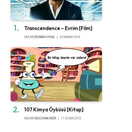
Transcendence – Evrim [Film]
YAZAR
DEVRAN UYSAL
20 KASIM 2014
107 Kimya Öyküsü [Kitap]
YAZAR
OĞUZHAN EKER
11 OCAK 2013