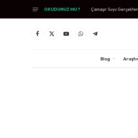
OKUDUNUZ MU ?
Antifriz Nasıl Çalışır? K
Facebook
X
YouTube
WhatsApp
Telegram
(Twitter)
Blog
Araşt