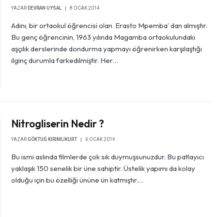
YAZAR
DEVRAN UYSAL
8 OCAK 2014
Adını, bir ortaokul öğrencisi olan Erasto Mpemba’ dan almıştır.
Bu genç öğrencinin, 1963 yılında Magamba ortaokulundaki
aşçılık derslerinde dondurma yapmayı öğrenirken karşılaştığı
ilginç durumla farkedilmiştir. Her…
Nitrogliserin Nedir ?
YAZAR
GÖKTUĞ KIRIMLIKURT
6 OCAK 2014
Bu ismi aslında filmlerde çok sık duymuşsunuzdur. Bu patlayıcı
yaklaşık 150 senelik bir üne sahiptir. Üstelik yapımı da kolay
olduğu için bu özelliği ününe ün katmıştır.…