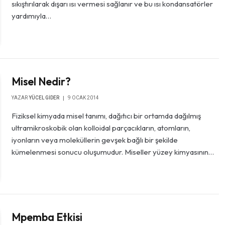
sıkıştırılarak dışarı ısı vermesi sağlanır ve bu ısı kondansatörler
yardımıyla…
Misel Nedir?
YAZAR
YÜCEL GIDER
9 OCAK 2014
Fiziksel kimyada misel tanımı, dağıtıcı bir ortamda dağılmış
ultramikroskobik olan kolloidal parçacıkların, atomların,
iyonların veya moleküllerin gevşek bağlı bir şekilde
kümelenmesi sonucu oluşumudur. Miseller yüzey kimyasının…
Mpemba Etkisi