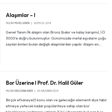
Alaşımlar – I
YAZAR
YÜCEL GIDER
26 EYLÜL 2014
Genel Tanım İlk alaşım olan Bronz (bakır ve kalay karışımı), İ.Ö.
3000’e doğru bulunmuştur. Günümüzde metal eşyaların çoğu
sayıları binleri bulan değişik alaşımlardan yapılır. Alaşım en…
Bor Üzerine l Prof. Dr. Halil Güler
YAZAR
OĞUZHAN EKER
24 HAZIRAN 2014
Birçok efsaneye(!) konu olan ve geleceğin elementi diye tabir
etmeye yetecek kadar popülariteye sahip olan bor
bileşiklerinin üretiminin yaklaşık 3/4’ü ülkemizde bulunan bor