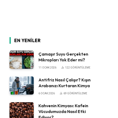
EN YENILER
Çamaşır Suyu Gerçekten
Mikropları Yok Eder mi?
11 OCAK 2026
122
GÖRÜNTÜLEME
Antifriz Nasıl Çalışır? Kışın
Arabanızı Kurtaran Kimya
6 OCAK 2026
69
GÖRÜNTÜLEME
Kahvenin Kimyası: Kafein
Vücudumuzda Nasıl Etki
Ediyor?