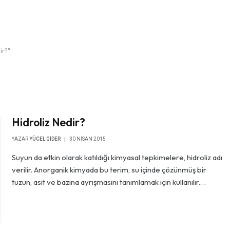
ir?"
Hidroliz Nedir?
YAZAR
YÜCEL GIDER
30 NISAN 2015
Suyun da etkin olarak katıldığı kimyasal tepkimelere, hidroliz adı
verilir. Anorganik kimyada bu terim, su içinde çözünmüş bir
tuzun, asit ve bazına ayrışmasını tanımlamak için kullanılır.…