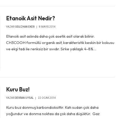
Etanoik Asit Nedir?
YAZAR
OĞUZHAN EKER
8 MAYIS 2014
Etanoik asit aslında daha çok asetik asit olarak bilinir.
CH3COOH formüllü organik asit, karakteristik keskin bir kokusu
ve ekşi tadı ile renksiz bir sıvıdır. Sirke yaklaşık 4-8%…
Kuru Buz!
YAZAR
DEVRAN UYSAL
22 OCAK 2014
Kuru buz donmuş karbondioksittir. Katı sudan çok daha
yoğundur ve donma noktası da çok daha düşüktür. Gaz