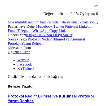
Değerlendirme:
0
/ 5. Oylayan:
0
hata
istatistik
random hata
rastgele hata
sistematik hata
sonuç
Paylaşmaya Değer!
Facebook
Twitter
Pinterest
LinkedIn
Email
Telegram
WhatsApp
Copy Link
Önceki Yazı
Kimya Hakkında En İyi Sözler
Sonraki Yazı
Protokol Nedir? Bilimsel ve Kurumsal
Protokol Yazım Rehberi
Oğuzhan Eker
Website
Facebook
X (Twitter)
Oksijen ile aramda ironik bir bağ var.
Benzer
Yazılar
Protokol Nedir? Bilimsel ve Kurumsal Protokol
Yazım Rehberi