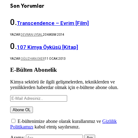
Son Yorumlar
Transcendence – Evrim [Film]
YAZAR
DEVRAN UYSAL
20 KASIM 2014
107 Kimya Öyküsü [Kitap]
YAZAR
OĞUZHAN EKER
11 OCAK 2013
E-Bülten Abonelik
Kimya sektörü ile ilgili gelişmelerden, tekniklerden ve
yeniliklerden haberdar olmak için e-bültene abone olun.
E-bültenimize abone olarak kurallarımız ve
Gizlilik
Politikamızı
kabul etmiş sayılırsınız.
Arama: