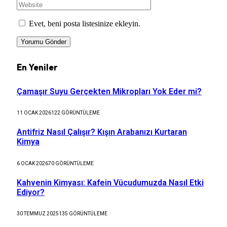
Evet, beni posta listesinize ekleyin.
En Yeniler
Çamaşır Suyu Gerçekten Mikropları Yok Eder mi?
11 OCAK 2026
122
GÖRÜNTÜLEME
Antifriz Nasıl Çalışır? Kışın Arabanızı Kurtaran
Kimya
6 OCAK 2026
70
GÖRÜNTÜLEME
Kahvenin Kimyası: Kafein Vücudumuzda Nasıl Etki
Ediyor?
30 TEMMUZ 2025
135
GÖRÜNTÜLEME