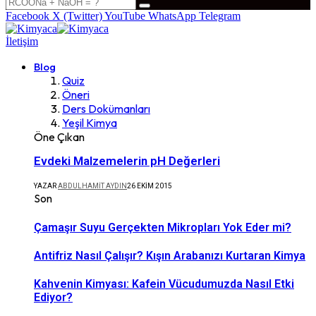
Facebook
X (Twitter)
YouTube
WhatsApp
Telegram
İletişim
Blog
Quiz
Öneri
Ders Dokümanları
Yeşil Kimya
Öne Çıkan
Evdeki Malzemelerin pH Değerleri
YAZAR
ABDULHAMIT AYDIN
26 EKIM 2015
Son
Çamaşır Suyu Gerçekten Mikropları Yok Eder mi?
Antifriz Nasıl Çalışır? Kışın Arabanızı Kurtaran Kimya
Kahvenin Kimyası: Kafein Vücudumuzda Nasıl Etki
Ediyor?