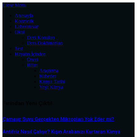
Close Menu
Anasayfa
Kozmetik
Laboratuvar
Okul
Ders Konuları
Ders Dokümanları
Test
Hayatın İçinden
Öneri
Bilim
Araştırma
Haberler
Kimya Tarihi
Yeşil Kimya
Fırından Yeni Çıktı!
Çamaşır Suyu Gerçekten Mikropları Yok Eder mi?
Antifriz Nasıl Çalışır? Kışın Arabanızı Kurtaran Kimya