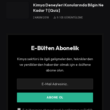
Kimya Deneyleri Konularında Bilgin Ne
Kadar ? [Quiz]
2 KASIM 2018
9.105
GÖRÜNTÜLEME
E-Bülten Abonelik
Kimya sektörü ile ilgili gelişmelerden, tekniklerden
ve yeniliklerden haberdar olmak için e-bültene
abone olun.
E-bültenimize abone olarak kurallarımız ve
Gizlilik