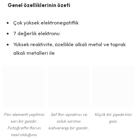
Genel özelliklerinin özeti
Çok yüksek elektronegatiflik
7 değerlik elektronu
Yüksek reaktivite, özellikle alkali metal ve toprak
alkali metalleri ile
Flor elementi yeşilimsi
Saf flor aşındırıcı ve
Küçük bir şişede klor
sarı bir gazdır.
soluk sarımsı
gazı.
Fotoğrafta florun
kahverengi bir gazdır.
nasıl olduğunu