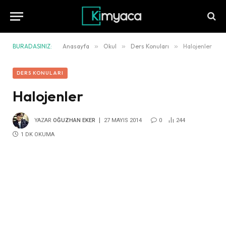
BURADASINIZ:
Anasayfa
»
Okul
»
Ders Konuları
»
Halojenler
DERS KONULARI
Halojenler
YAZAR
OĞUZHAN EKER
27 MAYIS 2014
0
244
1 DK OKUMA