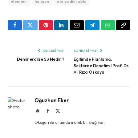
element
halojen
periyodik tablo
Facebook
Twitter
Pinterest
LinkedIn
Email
Telegram
WhatsApp
Copy
Link
ÖNCEKI YAZI
SONRAKI YAZI
Demineralize Su Nedir ?
Eğitimde Planlama,
Sektörde Denetim l Prof. Dr.
Ali Rıza Özkaya
Oğuzhan Eker
Website
Facebook
X
(Twitter)
Oksijen ile aramda ironik bir bağ var.