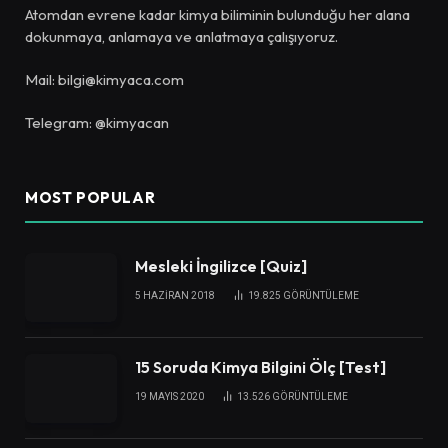
Atomdan evrene kadar kimya biliminin bulunduğu her alana
dokunmaya, anlamaya ve anlatmaya çalışıyoruz.
Mail: bilgi@kimyaca.com
Telegram: @kimyacan
MOST POPULAR
Mesleki İngilizce [Quiz]
5 HAZIRAN 2018
19.825
GÖRÜNTÜLEME
15 Soruda Kimya Bilgini Ölç [Test]
19 MAYIS 2020
13.526
GÖRÜNTÜLEME