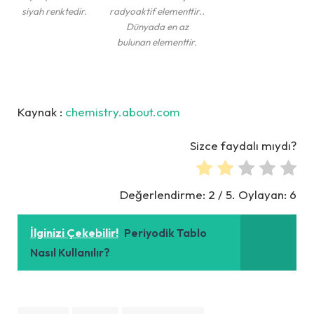
siyah renktedir.
radyoaktif elementtir..
Dünyada en az
bulunan elementtir.
Kaynak :
chemistry.about.com
Sizce faydalı mıydı?
Değerlendirme:
2
/ 5. Oylayan:
6
İlginizi Çekebilir!
Periyodik Tablo
Nasıl Kullanılır?