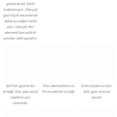
gösteren bir taklit
kullanılmıştır. (Gerçek
gaz küçük hacimlerde
daha az yoğun renkli
olur.) Gerçek flor
elementi borosilikat
camları dahi aşındırır.
Saf klor gazının bir
Klor elementinin sıvı
Erlen içinde sıvı klor.
örneği. Klor gazı soluk
formunda bir örneği.
Klor gazı ve sıvısı
yeşilimsi sarı
sarıdır.
renktedir.