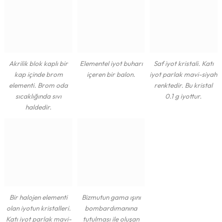
Akrilik blok kaplı bir
Elementel iyot buharı
Saf iyot kristali. Katı
kap içinde brom
içeren bir balon.
iyot parlak mavi-siyah
elementi. Brom oda
renktedir. Bu kristal
sıcaklığında sıvı
0.1 g iyottur.
haldedir.
Bir halojen elementi
Bizmutun gama ışını
olan iyotun kristalleri.
bombardımanına
Katı iyot parlak mavi-
tutulması ile oluşan