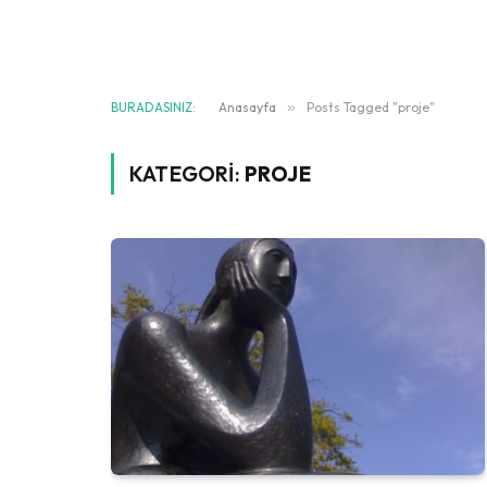
BURADASINIZ:
Anasayfa
»
Posts Tagged "proje"
KATEGORI:
PROJE