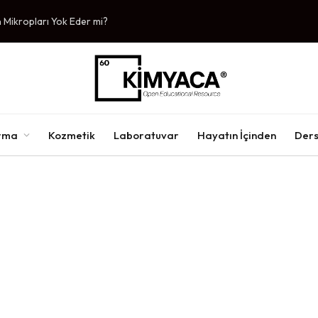
Mikropları Yok Eder mi?
ırma
Kozmetik
Laboratuvar
Hayatın İçinden
Ders