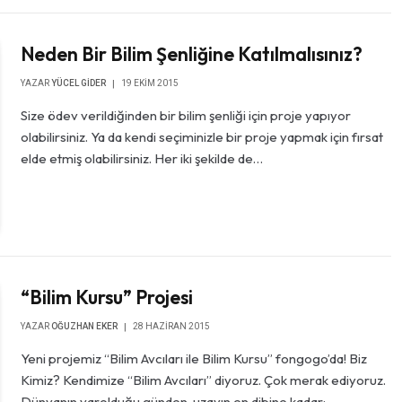
Neden Bir Bilim Şenliğine Katılmalısınız?
YAZAR
YÜCEL GIDER
19 EKIM 2015
Size ödev verildiğinden bir bilim şenliği için proje yapıyor
olabilirsiniz. Ya da kendi seçiminizle bir proje yapmak için fırsat
elde etmiş olabilirsiniz. Her iki şekilde de…
“Bilim Kursu” Projesi
YAZAR
OĞUZHAN EKER
28 HAZIRAN 2015
Yeni projemiz “Bilim Avcıları ile Bilim Kursu” fongogo’da! Biz
Kimiz? Kendimize “Bilim Avcıları” diyoruz. Çok merak ediyoruz.
Dünyanın varolduğu günden, uzayın en dibine kadar;