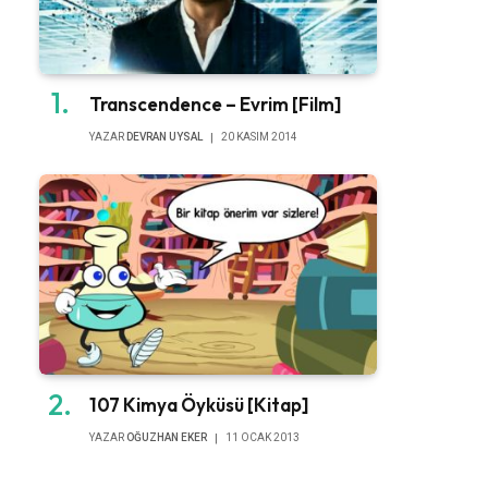
Transcendence – Evrim [Film]
YAZAR
DEVRAN UYSAL
20 KASIM 2014
107 Kimya Öyküsü [Kitap]
YAZAR
OĞUZHAN EKER
11 OCAK 2013