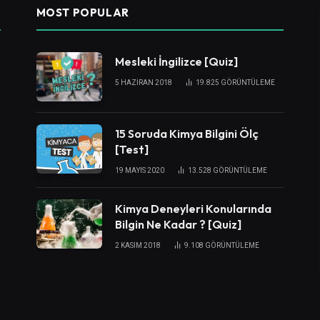
MOST POPULAR
Mesleki İngilizce [Quiz]
5 HAZIRAN 2018
19.825
GÖRÜNTÜLEME
15 Soruda Kimya Bilgini Ölç
[Test]
19 MAYIS 2020
13.528
GÖRÜNTÜLEME
Kimya Deneyleri Konularında
Bilgin Ne Kadar ? [Quiz]
2 KASIM 2018
9.108
GÖRÜNTÜLEME