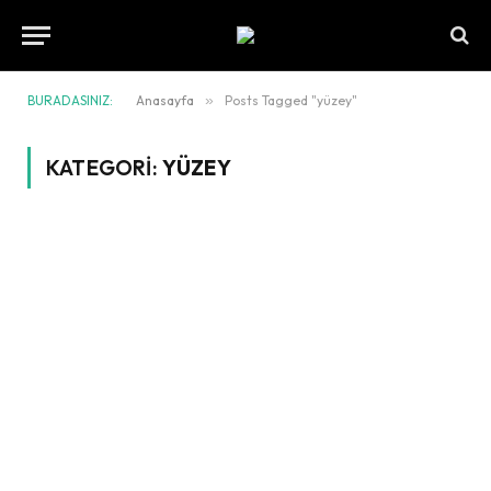
BURADASINIZ:
Anasayfa
»
Posts Tagged "yüzey"
KATEGORI:
YÜZEY