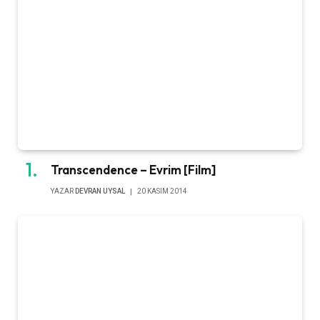
Transcendence – Evrim [Film]
YAZAR
DEVRAN UYSAL
20 KASIM 2014