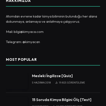
HAKKIMIZDA
Atomdan evrene kadar kimya biliminin bulunduğu her alana
dokunmaya, anlamaya ve anlatmaya çalışıyoruz.
Mail: bilgi@kimyaca.com
Telegram: @kimyacan
MOST POPULAR
Mesleki İngilizce [Quiz]
5 HAZIRAN 2018
19.825
GÖRÜNTÜLEME
15 Soruda Kimya Bilgini Ölç [Test]