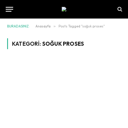
BURADASINIZ:
Anasayfa
»
Posts Tagged "soğuk proses"
KATEGORI:
SOĞUK PROSES