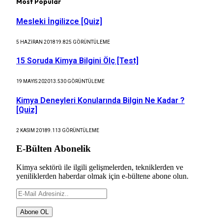
Most Popular
Mesleki İngilizce [Quiz]
5 HAZIRAN 2018
19.825
GÖRÜNTÜLEME
15 Soruda Kimya Bilgini Ölç [Test]
19 MAYIS 2020
13.530
GÖRÜNTÜLEME
Kimya Deneyleri Konularında Bilgin Ne Kadar ?
[Quiz]
2 KASIM 2018
9.113
GÖRÜNTÜLEME
E-Bülten Abonelik
Kimya sektörü ile ilgili gelişmelerden, tekniklerden ve
yeniliklerden haberdar olmak için e-bültene abone olun.