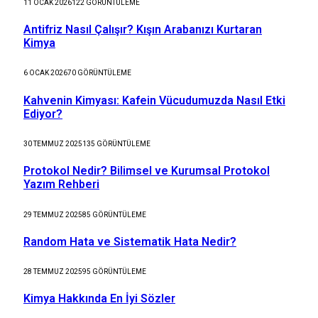
11 OCAK 2026
122
GÖRÜNTÜLEME
Antifriz Nasıl Çalışır? Kışın Arabanızı Kurtaran
Kimya
6 OCAK 2026
70
GÖRÜNTÜLEME
Kahvenin Kimyası: Kafein Vücudumuzda Nasıl Etki
Ediyor?
30 TEMMUZ 2025
135
GÖRÜNTÜLEME
Protokol Nedir? Bilimsel ve Kurumsal Protokol
Yazım Rehberi
29 TEMMUZ 2025
85
GÖRÜNTÜLEME
Random Hata ve Sistematik Hata Nedir?
28 TEMMUZ 2025
95
GÖRÜNTÜLEME
Kimya Hakkında En İyi Sözler