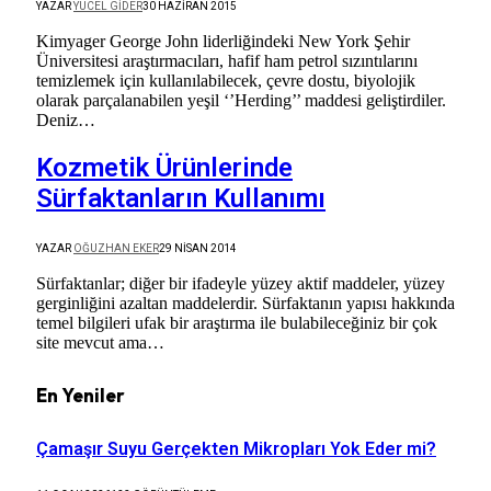
YAZAR
YÜCEL GIDER
30 HAZIRAN 2015
Kimyager George John liderliğindeki New York Şehir
Üniversitesi araştırmacıları, hafif ham petrol sızıntılarını
temizlemek için kullanılabilecek, çevre dostu, biyolojik
olarak parçalanabilen yeşil ‘’Herding’’ maddesi geliştirdiler.
Deniz…
Kozmetik Ürünlerinde
Sürfaktanların Kullanımı
YAZAR
OĞUZHAN EKER
29 NISAN 2014
Sürfaktanlar; diğer bir ifadeyle yüzey aktif maddeler, yüzey
gerginliğini azaltan maddelerdir. Sürfaktanın yapısı hakkında
temel bilgileri ufak bir araştırma ile bulabileceğiniz bir çok
site mevcut ama…
En Yeniler
Çamaşır Suyu Gerçekten Mikropları Yok Eder mi?