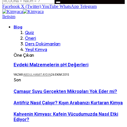
Facebook
X (Twitter)
YouTube
WhatsApp
Telegram
İletişim
Blog
Quiz
Öneri
Ders Dokümanları
Yeşil Kimya
Öne Çıkan
Evdeki Malzemelerin pH Değerleri
YAZAR
ABDULHAMIT AYDIN
26 EKIM 2015
Son
Çamaşır Suyu Gerçekten Mikropları Yok Eder mi?
Antifriz Nasıl Çalışır? Kışın Arabanızı Kurtaran Kimya
Kahvenin Kimyası: Kafein Vücudumuzda Nasıl Etki
Ediyor?