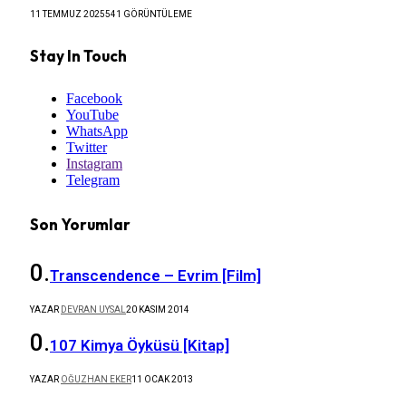
11 TEMMUZ 2025
541
GÖRÜNTÜLEME
Stay In Touch
Facebook
YouTube
WhatsApp
Twitter
Instagram
Telegram
Son Yorumlar
Transcendence – Evrim [Film]
YAZAR
DEVRAN UYSAL
20 KASIM 2014
107 Kimya Öyküsü [Kitap]
YAZAR
OĞUZHAN EKER
11 OCAK 2013