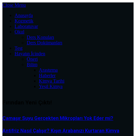
Close Menu
Anasayfa
Kozmetik
Laboratuvar
Okul
Ders Konuları
Ders Dokümanları
Test
Hayatın İçinden
Öneri
Bilim
Araştırma
Haberler
Kimya Tarihi
Yeşil Kimya
Fırından Yeni Çıktı!
Çamaşır Suyu Gerçekten Mikropları Yok Eder mi?
Antifriz Nasıl Çalışır? Kışın Arabanızı Kurtaran Kimya