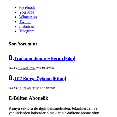
Facebook
YouTube
WhatsApp
Twitter
Instagram
Telegram
Son Yorumlar
Transcendence – Evrim [Film]
YAZAR
DEVRAN UYSAL
20 KASIM 2014
107 Kimya Öyküsü [Kitap]
YAZAR
OĞUZHAN EKER
11 OCAK 2013
E-Bülten Abonelik
Kimya sektörü ile ilgili gelişmelerden, tekniklerden ve
yeniliklerden haberdar olmak için e-bültene abone olun.