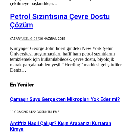
çekilmeye başlandıkça…
Petrol Sızıntısına Çevre Dostu
Çözüm
YAZAR
YÜCEL GIDER
30 HAZIRAN 2015
Kimyager George John liderliğindeki New York Şehir
Üniversitesi araştırmacıları, hafif ham petrol sızıntılarını
temizlemek için kullanılabilecek, çevre dostu, biyolojik
olarak parçalanabilen yeşil ‘’Herding’’ maddesi geliştirdiler.
Deniz…
En Yeniler
Çamaşır Suyu Gerçekten Mikropları Yok Eder mi?
11 OCAK 2026
122
GÖRÜNTÜLEME
Antifriz Nasıl Çalışır? Kışın Arabanızı Kurtaran
Kimya