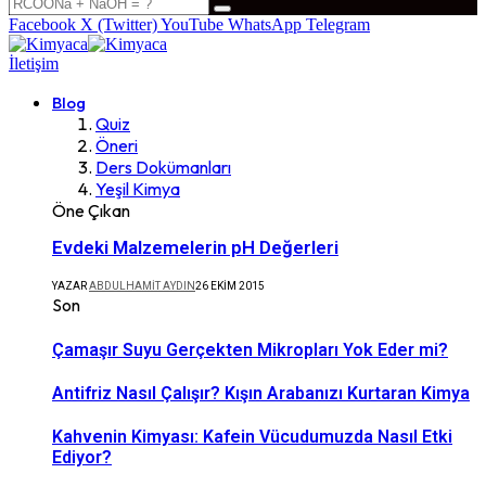
Facebook
X (Twitter)
YouTube
WhatsApp
Telegram
İletişim
Blog
Quiz
Öneri
Ders Dokümanları
Yeşil Kimya
Öne Çıkan
Evdeki Malzemelerin pH Değerleri
YAZAR
ABDULHAMIT AYDIN
26 EKIM 2015
Son
Çamaşır Suyu Gerçekten Mikropları Yok Eder mi?
Antifriz Nasıl Çalışır? Kışın Arabanızı Kurtaran Kimya
Kahvenin Kimyası: Kafein Vücudumuzda Nasıl Etki
Ediyor?