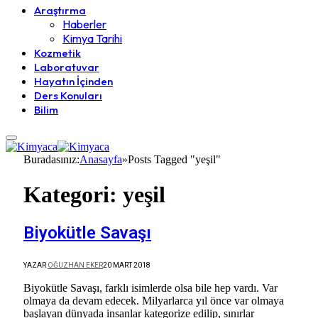
Araştırma
Haberler
Kimya Tarihi
Kozmetik
Laboratuvar
Hayatın İçinden
Ders Konuları
Bilim
Buradasınız:
Anasayfa
»
Posts Tagged "yeşil"
Kategori:
yeşil
Biyokütle Savaşı
YAZAR
OĞUZHAN EKER
20 MART 2018
Biyokütle Savaşı, farklı isimlerde olsa bile hep vardı. Var
olmaya da devam edecek. Milyarlarca yıl önce var olmaya
başlayan dünyada insanlar kategorize edilip, sınırlar