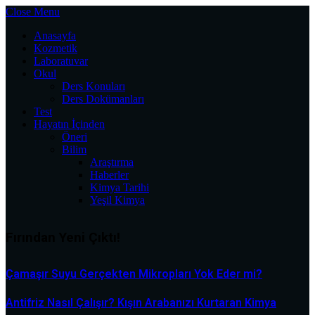
Close Menu
Anasayfa
Kozmetik
Laboratuvar
Okul
Ders Konuları
Ders Dokümanları
Test
Hayatın İçinden
Öneri
Bilim
Araştırma
Haberler
Kimya Tarihi
Yeşil Kimya
Fırından Yeni Çıktı!
Çamaşır Suyu Gerçekten Mikropları Yok Eder mi?
Antifriz Nasıl Çalışır? Kışın Arabanızı Kurtaran Kimya