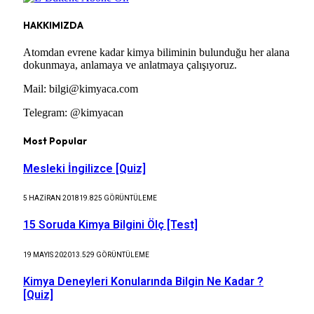
HAKKIMIZDA
Atomdan evrene kadar kimya biliminin bulunduğu her alana
dokunmaya, anlamaya ve anlatmaya çalışıyoruz.
Mail: bilgi@kimyaca.com
Telegram: @kimyacan
Most Popular
Mesleki İngilizce [Quiz]
5 HAZIRAN 2018
19.825
GÖRÜNTÜLEME
15 Soruda Kimya Bilgini Ölç [Test]
19 MAYIS 2020
13.529
GÖRÜNTÜLEME
Kimya Deneyleri Konularında Bilgin Ne Kadar ?
[Quiz]