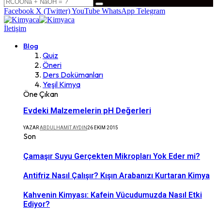
Facebook
X (Twitter)
YouTube
WhatsApp
Telegram
İletişim
Blog
Quiz
Öneri
Ders Dokümanları
Yeşil Kimya
Öne Çıkan
Evdeki Malzemelerin pH Değerleri
YAZAR
ABDULHAMIT AYDIN
26 EKIM 2015
Son
Çamaşır Suyu Gerçekten Mikropları Yok Eder mi?
Antifriz Nasıl Çalışır? Kışın Arabanızı Kurtaran Kimya
Kahvenin Kimyası: Kafein Vücudumuzda Nasıl Etki
Ediyor?