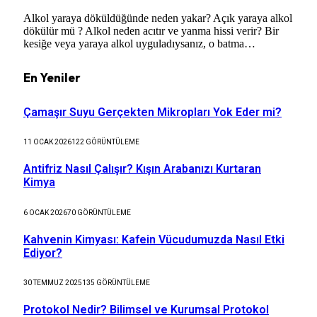
Alkol yaraya döküldüğünde neden yakar? Açık yaraya alkol
dökülür mü ? Alkol neden acıtır ve yanma hissi verir? Bir
kesiğe veya yaraya alkol uyguladıysanız, o batma…
En Yeniler
Çamaşır Suyu Gerçekten Mikropları Yok Eder mi?
11 OCAK 2026
122
GÖRÜNTÜLEME
Antifriz Nasıl Çalışır? Kışın Arabanızı Kurtaran
Kimya
6 OCAK 2026
70
GÖRÜNTÜLEME
Kahvenin Kimyası: Kafein Vücudumuzda Nasıl Etki
Ediyor?
30 TEMMUZ 2025
135
GÖRÜNTÜLEME
Protokol Nedir? Bilimsel ve Kurumsal Protokol