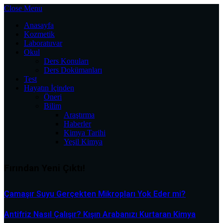
Close Menu
Anasayfa
Kozmetik
Laboratuvar
Okul
Ders Konuları
Ders Dokümanları
Test
Hayatın İçinden
Öneri
Bilim
Araştırma
Haberler
Kimya Tarihi
Yeşil Kimya
Fırından Yeni Çıktı!
Çamaşır Suyu Gerçekten Mikropları Yok Eder mi?
Antifriz Nasıl Çalışır? Kışın Arabanızı Kurtaran Kimya