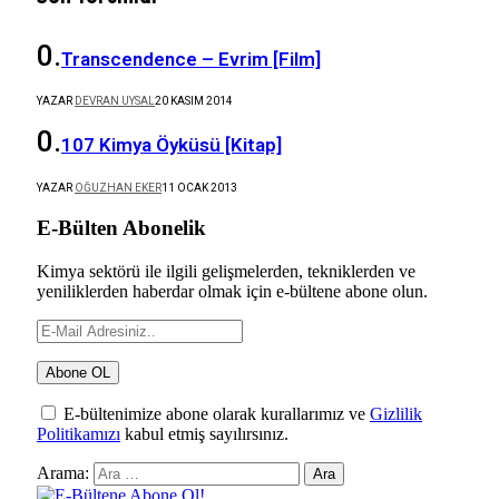
Transcendence – Evrim [Film]
YAZAR
DEVRAN UYSAL
20 KASIM 2014
107 Kimya Öyküsü [Kitap]
YAZAR
OĞUZHAN EKER
11 OCAK 2013
E-Bülten Abonelik
Kimya sektörü ile ilgili gelişmelerden, tekniklerden ve
yeniliklerden haberdar olmak için e-bültene abone olun.
E-bültenimize abone olarak kurallarımız ve
Gizlilik
Politikamızı
kabul etmiş sayılırsınız.
Arama: