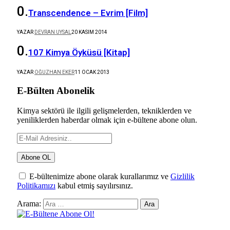
Transcendence – Evrim [Film]
YAZAR
DEVRAN UYSAL
20 KASIM 2014
107 Kimya Öyküsü [Kitap]
YAZAR
OĞUZHAN EKER
11 OCAK 2013
E-Bülten Abonelik
Kimya sektörü ile ilgili gelişmelerden, tekniklerden ve
yeniliklerden haberdar olmak için e-bültene abone olun.
E-bültenimize abone olarak kurallarımız ve
Gizlilik
Politikamızı
kabul etmiş sayılırsınız.
Arama: