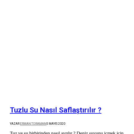
Tuzlu Su Nasıl Saflaştırılır ?
YAZAR
ERMAN TORAMAN
5 MAYIS 2020
Tuz ve su birbirinden nasıl ayrılır ? Deniz suyunu içmek için