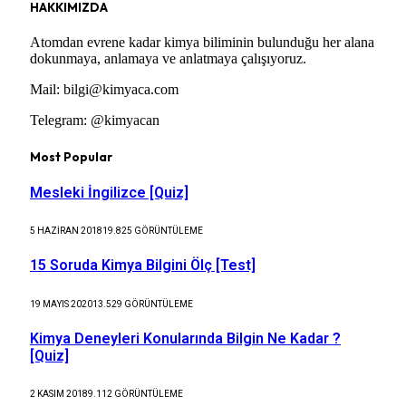
HAKKIMIZDA
Atomdan evrene kadar kimya biliminin bulunduğu her alana
dokunmaya, anlamaya ve anlatmaya çalışıyoruz.
Mail: bilgi@kimyaca.com
Telegram: @kimyacan
Most Popular
Mesleki İngilizce [Quiz]
5 HAZIRAN 2018
19.825
GÖRÜNTÜLEME
15 Soruda Kimya Bilgini Ölç [Test]
19 MAYIS 2020
13.529
GÖRÜNTÜLEME
Kimya Deneyleri Konularında Bilgin Ne Kadar ?
[Quiz]
2 KASIM 2018
9.112
GÖRÜNTÜLEME