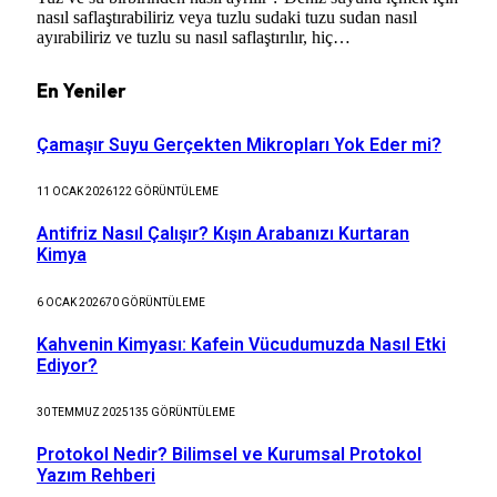
nasıl saflaştırabiliriz veya tuzlu sudaki tuzu sudan nasıl
ayırabiliriz ve tuzlu su nasıl saflaştırılır, hiç…
En Yeniler
Çamaşır Suyu Gerçekten Mikropları Yok Eder mi?
11 OCAK 2026
122
GÖRÜNTÜLEME
Antifriz Nasıl Çalışır? Kışın Arabanızı Kurtaran
Kimya
6 OCAK 2026
70
GÖRÜNTÜLEME
Kahvenin Kimyası: Kafein Vücudumuzda Nasıl Etki
Ediyor?
30 TEMMUZ 2025
135
GÖRÜNTÜLEME
Protokol Nedir? Bilimsel ve Kurumsal Protokol
Yazım Rehberi