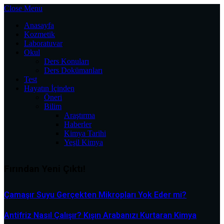
Close Menu
Anasayfa
Kozmetik
Laboratuvar
Okul
Ders Konuları
Ders Dokümanları
Test
Hayatın İçinden
Öneri
Bilim
Araştırma
Haberler
Kimya Tarihi
Yeşil Kimya
Fırından Yeni Çıktı!
Çamaşır Suyu Gerçekten Mikropları Yok Eder mi?
Antifriz Nasıl Çalışır? Kışın Arabanızı Kurtaran Kimya