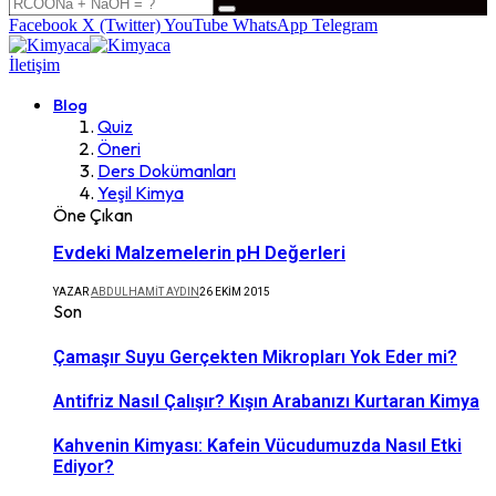
Facebook
X (Twitter)
YouTube
WhatsApp
Telegram
İletişim
Blog
Quiz
Öneri
Ders Dokümanları
Yeşil Kimya
Öne Çıkan
Evdeki Malzemelerin pH Değerleri
YAZAR
ABDULHAMIT AYDIN
26 EKIM 2015
Son
Çamaşır Suyu Gerçekten Mikropları Yok Eder mi?
Antifriz Nasıl Çalışır? Kışın Arabanızı Kurtaran Kimya
Kahvenin Kimyası: Kafein Vücudumuzda Nasıl Etki
Ediyor?