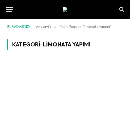
BURADASINIZ:
Anasayfa
»
Posts Tagged "limonata yapımı"
KATEGORI:
LIMONATA YAPIMI