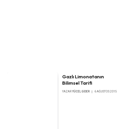
Gazlı Limonatanın
Bilimsel Tarifi
YAZAR
YÜCEL GIDER
6 AĞUSTOS 2015