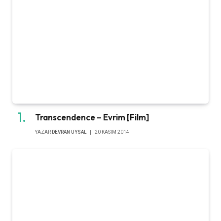
Transcendence – Evrim [Film]
YAZAR
DEVRAN UYSAL
20 KASIM 2014