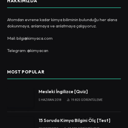
HAKKIMIZDA
Atomdan evrene kadar kimya biliminin bulunduğu her alana
dokunmaya, anlamaya ve anlatmaya çalışıyoruz.
Mail: bilgi@kimyaca.com
Telegram: @kimyacan
MOST POPULAR
Mesleki İngilizce [Quiz]
5 HAZIRAN 2018
19.825
GÖRÜNTÜLEME
15 Soruda Kimya Bilgini Ölç [Test]