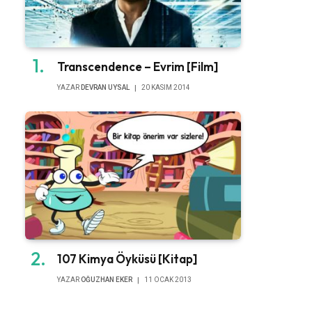
Transcendence – Evrim [Film]
YAZAR
DEVRAN UYSAL
20 KASIM 2014
107 Kimya Öyküsü [Kitap]
YAZAR
OĞUZHAN EKER
11 OCAK 2013