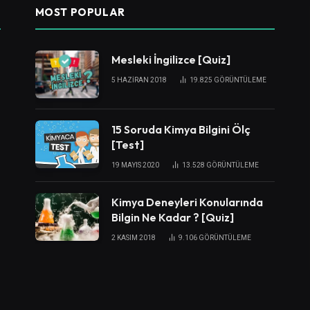
MOST POPULAR
Mesleki İngilizce [Quiz]
5 HAZIRAN 2018
19.825
GÖRÜNTÜLEME
15 Soruda Kimya Bilgini Ölç
[Test]
19 MAYIS 2020
13.528
GÖRÜNTÜLEME
Kimya Deneyleri Konularında
Bilgin Ne Kadar ? [Quiz]
2 KASIM 2018
9.106
GÖRÜNTÜLEME