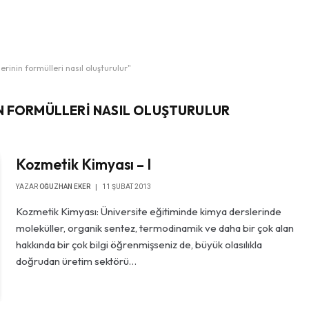
rinin formülleri nasıl oluşturulur"
N FORMÜLLERI NASIL OLUŞTURULUR
Kozmetik Kimyası – I
YAZAR
OĞUZHAN EKER
11 ŞUBAT 2013
Kozmetik Kimyası: Üniversite eğitiminde kimya derslerinde
moleküller, organik sentez, termodinamik ve daha bir çok alan
hakkında bir çok bilgi öğrenmişseniz de, büyük olasılıkla
doğrudan üretim sektörü…