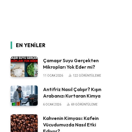
EN YENILER
Çamaşır Suyu Gerçekten
Mikropları Yok Eder mi?
11 OCAK 2026
122
GÖRÜNTÜLEME
Antifriz Nasıl Çalışır? Kışın
Arabanızı Kurtaran Kimya
6 OCAK 2026
69
GÖRÜNTÜLEME
Kahvenin Kimyası: Kafein
Vücudumuzda Nasıl Etki
Ediyor?