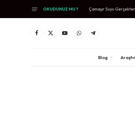
OKUDUNUZ MU ?
Çamaşır Suyu Gerçekten 
Facebook
X
YouTube
WhatsApp
Telegram
(Twitter)
Blog
Araşt