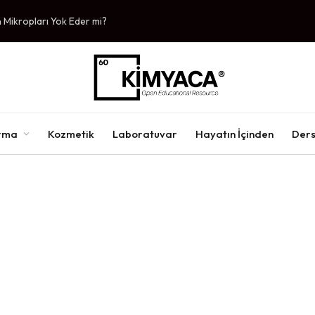
Mikropları Yok Eder mi?
ırma
Kozmetik
Laboratuvar
Hayatın İçinden
Ders