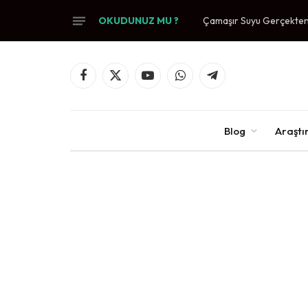
OKUDUNUZ MU ?
Çamaşır Suyu Gerçekten 
Facebook
X
YouTube
WhatsApp
Telegram
(Twitter)
Blog
Araşt