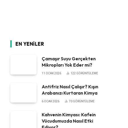
EN YENILER
Çamaşır Suyu Gerçekten
Mikropları Yok Eder mi?
11 OCAK 2026
122
GÖRÜNTÜLEME
Antifriz Nasıl Çalışır? Kışın
Arabanızı Kurtaran Kimya
6 OCAK 2026
70
GÖRÜNTÜLEME
Kahvenin Kimyası: Kafein
Vücudumuzda Nasıl Etki
Ediyor?