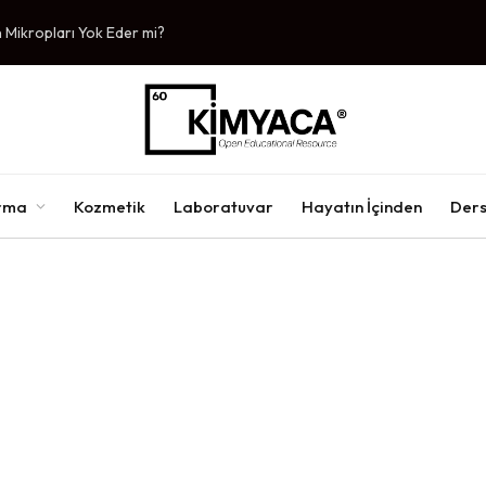
Mikropları Yok Eder mi?
ırma
Kozmetik
Laboratuvar
Hayatın İçinden
Ders