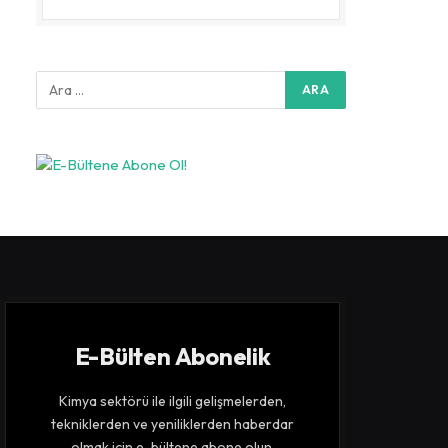
E-Bülten Abonelik
Kimya sektörü ile ilgili gelişmelerden,
tekniklerden ve yeniliklerden haberdar
olmak için e-bültene abone olun.