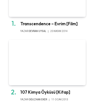
Transcendence – Evrim [Film]
YAZAR
DEVRAN UYSAL
20 KASIM 2014
107 Kimya Öyküsü [Kitap]
YAZAR
OĞUZHAN EKER
11 OCAK 2013