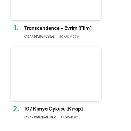
Transcendence – Evrim [Film]
YAZAR
DEVRAN UYSAL
20 KASIM 2014
107 Kimya Öyküsü [Kitap]
YAZAR
OĞUZHAN EKER
11 OCAK 2013