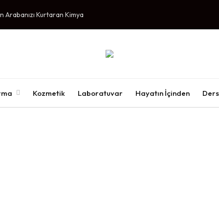
ışın Arabanızı Kurtaran Kimya
ırma
Kozmetik
Laboratuvar
Hayatın İçinden
Ders