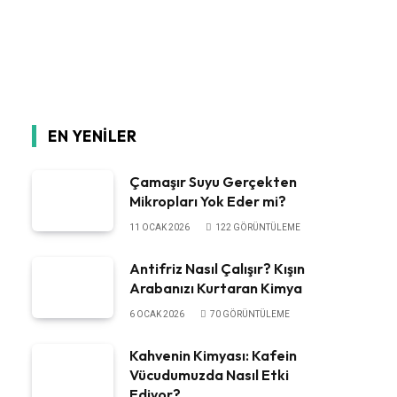
EN YENILER
Çamaşır Suyu Gerçekten
Mikropları Yok Eder mi?
11 OCAK 2026
122
GÖRÜNTÜLEME
Antifriz Nasıl Çalışır? Kışın
Arabanızı Kurtaran Kimya
6 OCAK 2026
70
GÖRÜNTÜLEME
Kahvenin Kimyası: Kafein
Vücudumuzda Nasıl Etki
Ediyor?