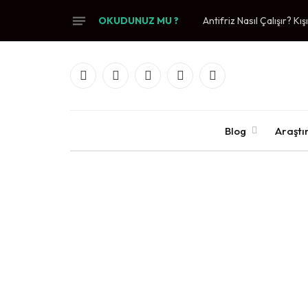
OKUDUNUZ MU ?
Antifriz Nasıl Çalışır? K
Facebook
X
YouTube
WhatsApp
Telegram
(Twitter)
Blog
Araşt