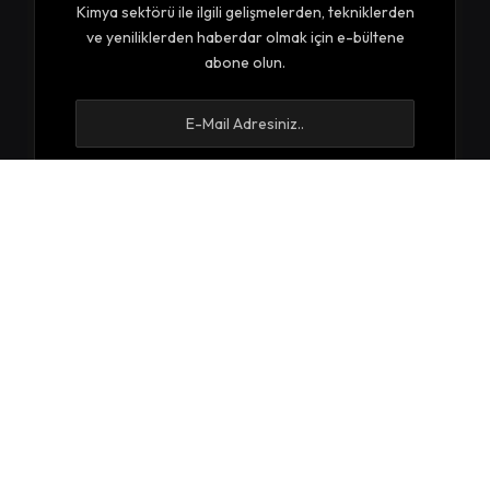
Kimya sektörü ile ilgili gelişmelerden, tekniklerden
ve yeniliklerden haberdar olmak için e-bültene
abone olun.
E-bültenimize abone olarak kurallarımız ve
Gizlilik
Politikamızı
kabul etmiş sayılırsınız.
© 2026 Kimyaca. Bütün Hakları Saklıdır.
Çerez Politikası
Feragatname
Gizlilik Politikası