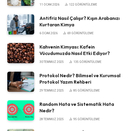
11 OCAK 2026
122
GÖRÜNTÜLEME
Antifriz Nasıl Çalışır? Kışın Arabanızı
Kurtaran Kimya
6 OCAK 2026
69
GÖRÜNTÜLEME
Kahvenin Kimyası: Kafein
Vücudumuzda Nasıl Etki Ediyor?
30 TEMMUZ 2025
135
GÖRÜNTÜLEME
Protokol Nedir? Bilimsel ve Kurumsal
Protokol Yazım Rehberi
29 TEMMUZ 2025
85
GÖRÜNTÜLEME
Random Hata ve Sistematik Hata
Nedir?
28 TEMMUZ 2025
95
GÖRÜNTÜLEME