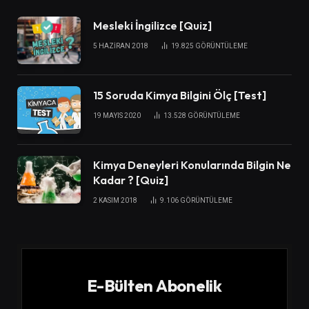
Mesleki İngilizce [Quiz]
5 HAZIRAN 2018
19.825
GÖRÜNTÜLEME
15 Soruda Kimya Bilgini Ölç [Test]
19 MAYIS 2020
13.528
GÖRÜNTÜLEME
Kimya Deneyleri Konularında Bilgin Ne
Kadar ? [Quiz]
2 KASIM 2018
9.106
GÖRÜNTÜLEME
E-Bülten Abonelik