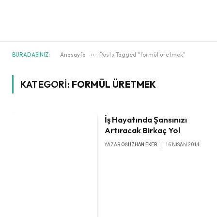
BURADASINIZ:
Anasayfa
»
Posts Tagged "formül üretmek"
KATEGORI:
FORMÜL ÜRETMEK
İş Hayatında Şansınızı
Artıracak Birkaç Yol
YAZAR
OĞUZHAN EKER
16 NISAN 2014