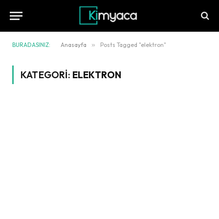
BURADASINIZ:
Anasayfa
»
Posts Tagged "elektron"
KATEGORI:
ELEKTRON