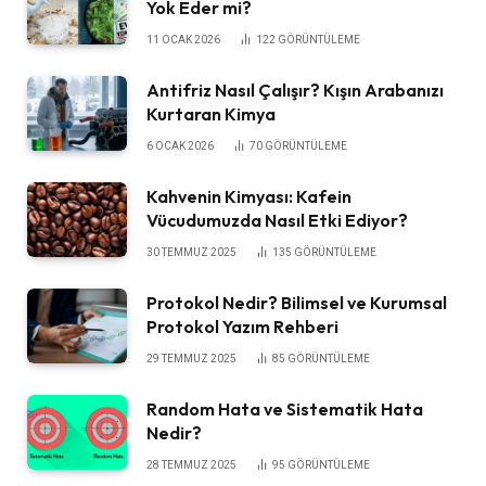
Yok Eder mi?
11 OCAK 2026
122
GÖRÜNTÜLEME
Antifriz Nasıl Çalışır? Kışın Arabanızı
Kurtaran Kimya
6 OCAK 2026
70
GÖRÜNTÜLEME
Kahvenin Kimyası: Kafein
Vücudumuzda Nasıl Etki Ediyor?
30 TEMMUZ 2025
135
GÖRÜNTÜLEME
Protokol Nedir? Bilimsel ve Kurumsal
Protokol Yazım Rehberi
29 TEMMUZ 2025
85
GÖRÜNTÜLEME
Random Hata ve Sistematik Hata
Nedir?
28 TEMMUZ 2025
95
GÖRÜNTÜLEME