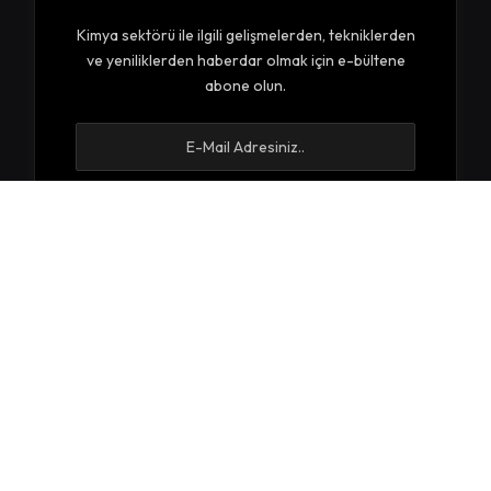
Kimya sektörü ile ilgili gelişmelerden, tekniklerden
ve yeniliklerden haberdar olmak için e-bültene
abone olun.
E-bültenimize abone olarak kurallarımız ve
Gizlilik
Politikamızı
kabul etmiş sayılırsınız.
© 2026 Kimyaca. Bütün Hakları Saklıdır.