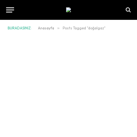
BURADASINIZ:
Anasayfa
»
Posts Tagged "doğalgaz"