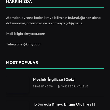
HAKKIMIZDA
Atomdan evrene kadar kimya biliminin bulunduğu her alana
dokunmaya, anlamaya ve anlatmaya çalışıyoruz.
Mail: bilgi@kimyaca.com
Telegram: @kimyacan
MOST POPULAR
Mesleki İngilizce [Quiz]
5 HAZIRAN 2018
19.825
GÖRÜNTÜLEME
15 Soruda Kimya Bilgini Ölç [Test]