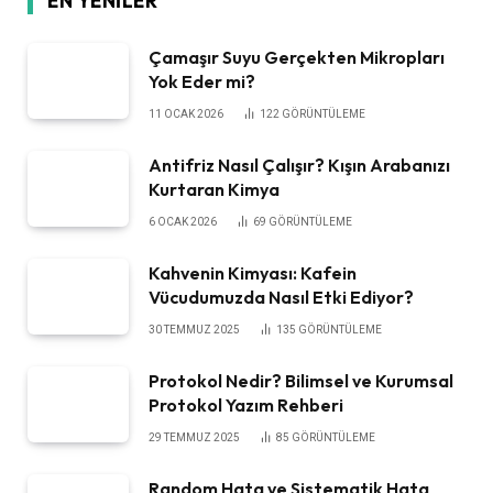
EN YENILER
Çamaşır Suyu Gerçekten Mikropları
Yok Eder mi?
11 OCAK 2026
122
GÖRÜNTÜLEME
Antifriz Nasıl Çalışır? Kışın Arabanızı
Kurtaran Kimya
6 OCAK 2026
69
GÖRÜNTÜLEME
Kahvenin Kimyası: Kafein
Vücudumuzda Nasıl Etki Ediyor?
30 TEMMUZ 2025
135
GÖRÜNTÜLEME
Protokol Nedir? Bilimsel ve Kurumsal
Protokol Yazım Rehberi
29 TEMMUZ 2025
85
GÖRÜNTÜLEME
Random Hata ve Sistematik Hata