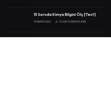
15 Soruda Kimya Bilgini Ölç [Test]
19 MAYIS 2020
13.528
GÖRÜNTÜLEME
Kimya Deneyleri Konularında Bilgin Ne
Kadar ? [Quiz]
2 KASIM 2018
9.107
GÖRÜNTÜLEME
E-Bülten Abonelik
Kimya sektörü ile ilgili gelişmelerden, tekniklerden
ve yeniliklerden haberdar olmak için e-bültene
abone olun.