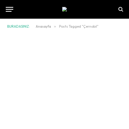
BURADASINIZ:
Anasayfa
»
Posts Tagged "Çernobil"