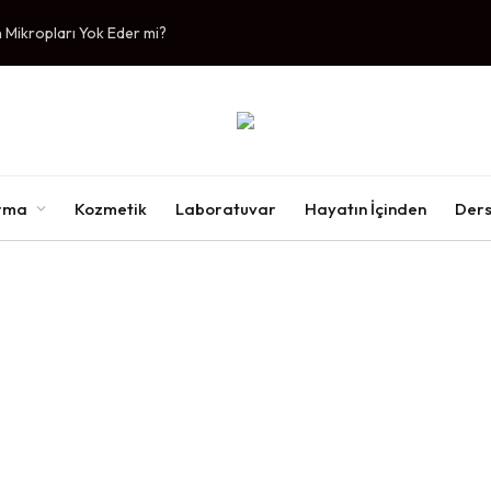
Mikropları Yok Eder mi?
ırma
Kozmetik
Laboratuvar
Hayatın İçinden
Ders