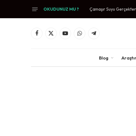
OKUDUNUZ MU ?
Çamaşır Suyu Gerçekten 
Facebook
X
YouTube
WhatsApp
Telegram
(Twitter)
Blog
Araşt