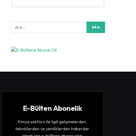
E-Bülten Abonelik
Kimya sektörü ile ilgili gelişmelerden,
tekniklerden ve yeniliklerden haberdar
olmak için e-bültene abone olun.