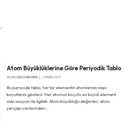
ü"
Atom Büyüklüklerine Göre Periyodik Tablo
YAZAR
OĞUZHAN EKER
1 NISAN 2019
Bu periyodik tablo, her bir elementin atomlarının nispi
boyutlarını gösterir. Her atomun boyutu en büyük element
olan sezyum ile ilgilidir. Atom büyüklüğü değerleri, atom
yarıçapı verilerinden…