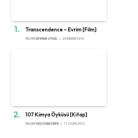
Transcendence – Evrim [Film]
YAZAR
DEVRAN UYSAL
20 KASIM 2014
107 Kimya Öyküsü [Kitap]
YAZAR
OĞUZHAN EKER
11 OCAK 2013