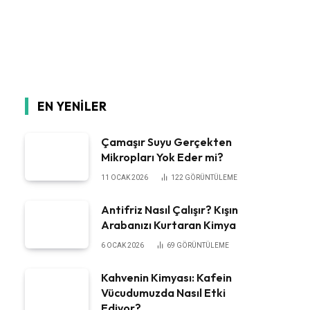
EN YENILER
Çamaşır Suyu Gerçekten
Mikropları Yok Eder mi?
11 OCAK 2026
122
GÖRÜNTÜLEME
Antifriz Nasıl Çalışır? Kışın
Arabanızı Kurtaran Kimya
6 OCAK 2026
69
GÖRÜNTÜLEME
Kahvenin Kimyası: Kafein
Vücudumuzda Nasıl Etki
Ediyor?