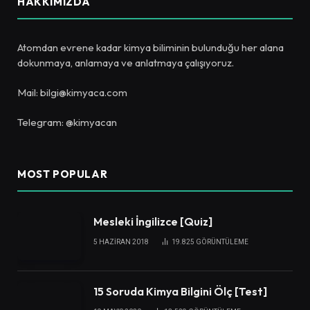
HAKKIMIZDA
Atomdan evrene kadar kimya biliminin bulunduğu her alana
dokunmaya, anlamaya ve anlatmaya çalışıyoruz.
Mail: bilgi@kimyaca.com
Telegram: @kimyacan
MOST POPULAR
Mesleki İngilizce [Quiz]
5 HAZIRAN 2018
19.825
GÖRÜNTÜLEME
15 Soruda Kimya Bilgini Ölç [Test]