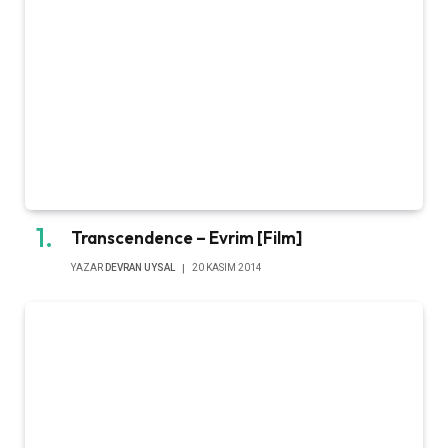
Transcendence – Evrim [Film]
YAZAR
DEVRAN UYSAL
20 KASIM 2014