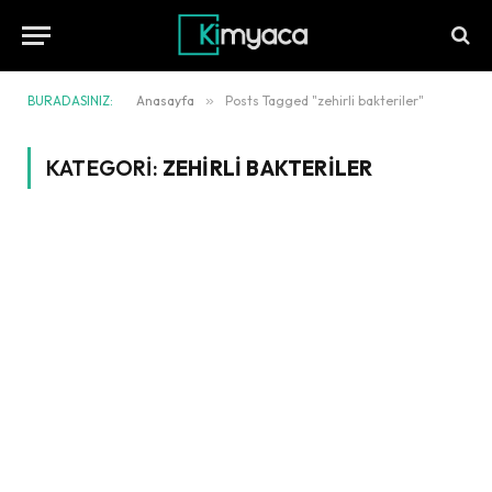
BURADASINIZ:
Anasayfa
»
Posts Tagged "zehirli bakteriler"
KATEGORI:
ZEHIRLI BAKTERILER