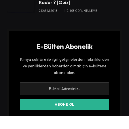
Kadar ? [Quiz]
2 KASIM 2018
9.108
GÖRÜNTÜLEME
E-Bülten Abonelik
Kimya sektörü ile ilgili gelişmelerden, tekniklerden
ve yeniliklerden haberdar olmak için e-bültene
abone olun.
E-bültenimize abone olarak kurallarımız ve
Gizlilik
Politikamızı
kabul etmiş sayılırsınız.