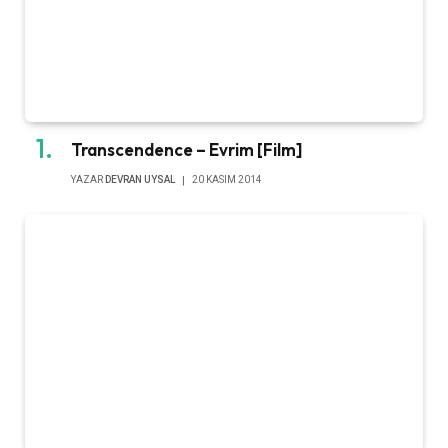
Transcendence – Evrim [Film]
YAZAR
DEVRAN UYSAL
20 KASIM 2014