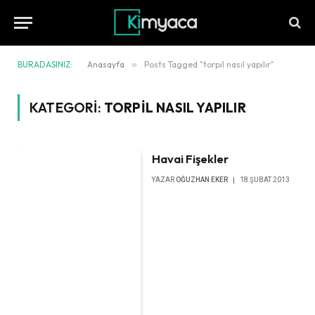
BURADASINIZ:
Anasayfa
»
Posts Tagged "torpil nasıl yapılır"
KATEGORI:
TORPIL NASIL YAPILIR
Havai Fişekler
YAZAR
OĞUZHAN EKER
18 ŞUBAT 2013