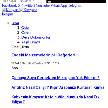
Facebook
X (Twitter)
YouTube
WhatsApp
Telegram
İletişim
Blog
Quiz
Öneri
Ders Dokümanları
Yeşil Kimya
Öne Çıkan
Evdeki Malzemelerin pH Değerleri
YAZAR
ABDULHAMIT AYDIN
26 EKIM 2015
Son
Çamaşır Suyu Gerçekten Mikropları Yok Eder mi?
Antifriz Nasıl Çalışır? Kışın Arabanızı Kurtaran Kimya
Kahvenin Kimyası: Kafein Vücudumuzda Nasıl Etki
Ediyor?