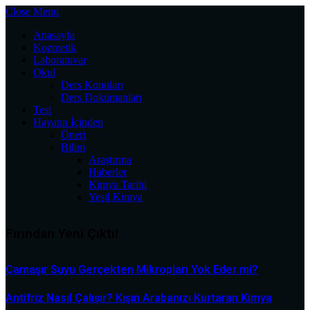
Close Menu
Anasayfa
Kozmetik
Laboratuvar
Okul
Ders Konuları
Ders Dokümanları
Test
Hayatın İçinden
Öneri
Bilim
Araştırma
Haberler
Kimya Tarihi
Yeşil Kimya
Fırından Yeni Çıktı!
Çamaşır Suyu Gerçekten Mikropları Yok Eder mi?
Antifriz Nasıl Çalışır? Kışın Arabanızı Kurtaran Kimya