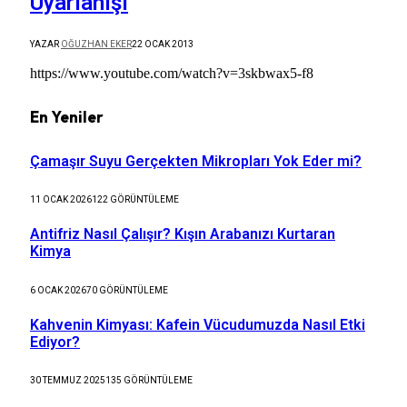
Uyarlanışı
YAZAR
OĞUZHAN EKER
22 OCAK 2013
https://www.youtube.com/watch?v=3skbwax5-f8
En Yeniler
Çamaşır Suyu Gerçekten Mikropları Yok Eder mi?
11 OCAK 2026
122
GÖRÜNTÜLEME
Antifriz Nasıl Çalışır? Kışın Arabanızı Kurtaran
Kimya
6 OCAK 2026
70
GÖRÜNTÜLEME
Kahvenin Kimyası: Kafein Vücudumuzda Nasıl Etki
Ediyor?
30 TEMMUZ 2025
135
GÖRÜNTÜLEME