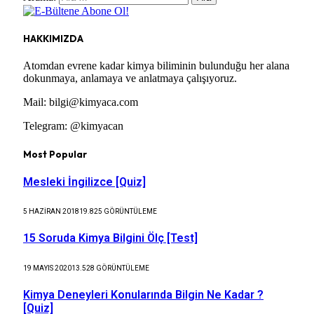
HAKKIMIZDA
Atomdan evrene kadar kimya biliminin bulunduğu her alana
dokunmaya, anlamaya ve anlatmaya çalışıyoruz.
Mail: bilgi@kimyaca.com
Telegram: @kimyacan
Most Popular
Mesleki İngilizce [Quiz]
5 HAZIRAN 2018
19.825
GÖRÜNTÜLEME
15 Soruda Kimya Bilgini Ölç [Test]
19 MAYIS 2020
13.528
GÖRÜNTÜLEME
Kimya Deneyleri Konularında Bilgin Ne Kadar ?
[Quiz]