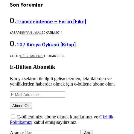
Son Yorumlar
Transcendence – Evrim [Film]
YAZAR
DEVRAN UYSAL
20 KASIM 2014
107 Kimya Öyküsü [Kitap]
YAZAR
OĞUZHAN EKER
11 OCAK 2013
E-Bülten Abonelik
Kimya sektörü ile ilgili gelişmelerden, tekniklerden ve
yeniliklerden haberdar olmak için e-bültene abone olun.
E-bültenimize abone olarak kurallarımız ve
Gizlilik
Politikamızı
kabul etmiş sayılırsınız.
Arama: