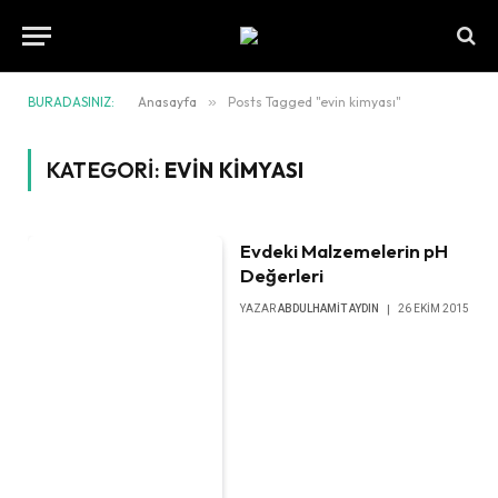
BURADASINIZ:
Anasayfa
»
Posts Tagged "evin kimyası"
KATEGORI:
EVIN KIMYASI
Evdeki Malzemelerin pH
Değerleri
YAZAR
ABDULHAMIT AYDIN
26 EKIM 2015