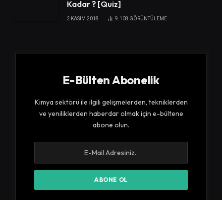
Kadar ? [Quiz]
2 KASIM 2018
9.108
GÖRÜNTÜLEME
E-Bülten Abonelik
Kimya sektörü ile ilgili gelişmelerden, tekniklerden
ve yeniliklerden haberdar olmak için e-bültene
abone olun.
E-bültenimize abone olarak kurallarımız ve
Gizlilik
Politikamızı
kabul etmiş sayılırsınız.