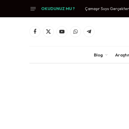
OKUDUNUZ MU ?
Çamaşır Suyu Gerçekten 
Facebook
X
YouTube
WhatsApp
Telegram
(Twitter)
Blog
Araşt