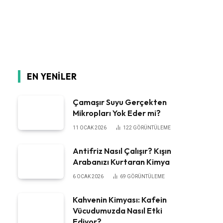
EN YENILER
Çamaşır Suyu Gerçekten
Mikropları Yok Eder mi?
11 OCAK 2026
122
GÖRÜNTÜLEME
Antifriz Nasıl Çalışır? Kışın
Arabanızı Kurtaran Kimya
6 OCAK 2026
69
GÖRÜNTÜLEME
Kahvenin Kimyası: Kafein
Vücudumuzda Nasıl Etki
Ediyor?