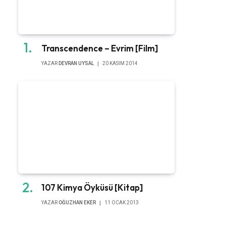
Transcendence – Evrim [Film]
YAZAR
DEVRAN UYSAL
20 KASIM 2014
107 Kimya Öyküsü [Kitap]
YAZAR
OĞUZHAN EKER
11 OCAK 2013