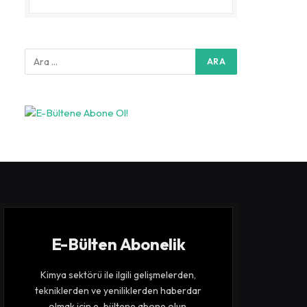
E-Bülten Abonelik
Kimya sektörü ile ilgili gelişmelerden,
tekniklerden ve yeniliklerden haberdar
olmak için e-bültene abone olun.