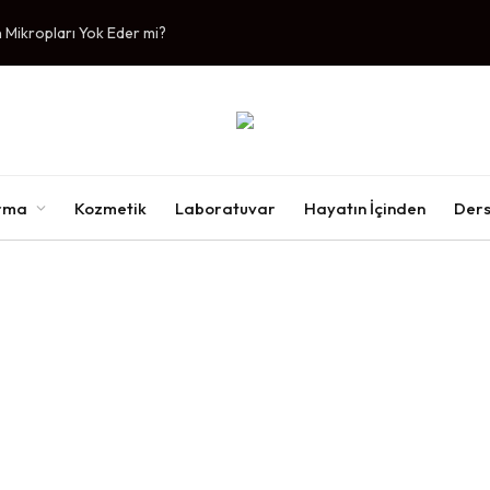
Mikropları Yok Eder mi?
ırma
Kozmetik
Laboratuvar
Hayatın İçinden
Ders