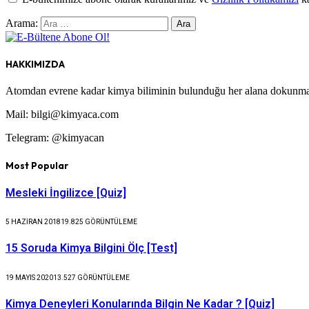
Arama:
HAKKIMIZDA
Atomdan evrene kadar kimya biliminin bulunduğu her alana dokunmay
Mail: bilgi@kimyaca.com
Telegram: @kimyacan
Most Popular
Mesleki İngilizce [Quiz]
5 HAZIRAN 2018
19.825
GÖRÜNTÜLEME
15 Soruda Kimya Bilgini Ölç [Test]
19 MAYIS 2020
13.527
GÖRÜNTÜLEME
Kimya Deneyleri Konularında Bilgin Ne Kadar ? [Quiz]