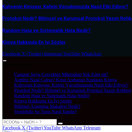
Kahvenin Kimyası: Kafein Vücudumuzda Nasıl Etki Ediyor?
Protokol Nedir? Bilimsel ve Kurumsal Protokol Yazım Rehb
Random Hata ve Sistematik Hata Nedir?
Kimya Hakkında En İyi Sözler
Facebook
X (Twitter)
Instagram
YouTube
WhatsApp
Okudunuz mu ?
Çamaşır Suyu Gerçekten Mikropları Yok Eder mi?
Antifriz Nasıl Çalışır? Kışın Arabanızı Kurtaran Kimya
Kahvenin Kimyası: Kafein Vücudumuzda Nasıl Etki Ediyor?
Protokol Nedir? Bilimsel ve Kurumsal Protokol Yazım Rehberi
Random Hata ve Sistematik Hata Nedir?
Kimya Hakkında En İyi Sözler
Bilimsel Araştırma Makalesi Nedir?
Yenilebilir Su Topu Nasıl Yapılır?
Facebook
X (Twitter)
YouTube
WhatsApp
Telegram