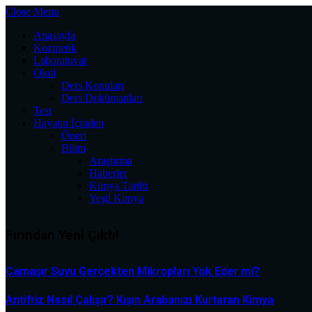
Close Menu
Anasayfa
Kozmetik
Laboratuvar
Okul
Ders Konuları
Ders Dokümanları
Test
Hayatın İçinden
Öneri
Bilim
Araştırma
Haberler
Kimya Tarihi
Yeşil Kimya
Fırından Yeni Çıktı!
Çamaşır Suyu Gerçekten Mikropları Yok Eder mi?
Antifriz Nasıl Çalışır? Kışın Arabanızı Kurtaran Kimya