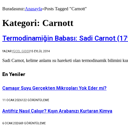
Buradasınız:
Anasayfa
»
Posts Tagged "Carnott"
Kategori:
Carnott
Termodinamiğin Babası: Sadi Carnot (1
YAZAR
YÜCEL GIDER
15 EYLÜL 2014
Sadi Carnot, kelime anlamı ısı hareketi olan termodinamik bilimini ku
En Yeniler
Çamaşır Suyu Gerçekten Mikropları Yok Eder mi?
11 OCAK 2026
122
GÖRÜNTÜLEME
Antifriz Nasıl Çalışır? Kışın Arabanızı Kurtaran Kimya
6 OCAK 2026
69
GÖRÜNTÜLEME