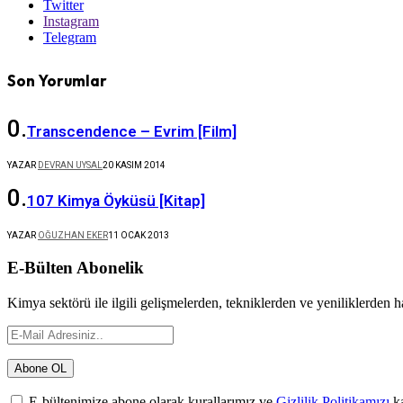
Twitter
Instagram
Telegram
Son Yorumlar
Transcendence – Evrim [Film]
YAZAR
DEVRAN UYSAL
20 KASIM 2014
107 Kimya Öyküsü [Kitap]
YAZAR
OĞUZHAN EKER
11 OCAK 2013
E-Bülten Abonelik
Kimya sektörü ile ilgili gelişmelerden, tekniklerden ve yeniliklerden 
E-bültenimize abone olarak kurallarımız ve
Gizlilik Politikamızı
ka