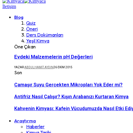
İletişim
Blog
Quiz
Öneri
Ders Dokümanları
Yeşil Kimya
Öne Çıkan
Evdeki Malzemelerin pH Değerleri
YAZAR
ABDULHAMIT AYDIN
26 EKIM 2015
Son
Çamaşır Suyu Gerçekten Mikropları Yok Eder mi?
Antifriz Nasıl Çalışır? Kışın Arabanızı Kurtaran Kimya
Kahvenin Kimyası: Kafein Vücudumuzda Nasıl Etki Edi
Araştırma
Haberler
Kimya Tarihi